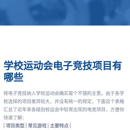
学校运动会电子竞技项目有
哪些
将电子竞技纳入学校运动会确实是个不错的主意。由于各学
校选择的项目差异较大，并没有统一的规定，下面这个表格
汇总了近年来各级别校运会中较常出现的电竞项目，方便你
快速了解：
|
项目类型
|
常见游戏
|
主要特点
|