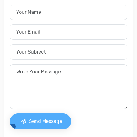
Send Message