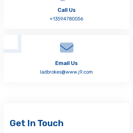
Call Us
+13594780056
Email Us
ladbrokes@www.j9.com
Get In Touch