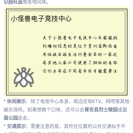
记肠旺面
等各地风味。
*
休闲娱乐
：除了电竞中心本身，周边还有KTV、网吧等其他
娱乐场所。如果想换个口味，还可以去
普安县烈士陵园
或
云
盘公园
走走。
*
交通提示
：需要注意的是，其所在位置的公共交通似乎不