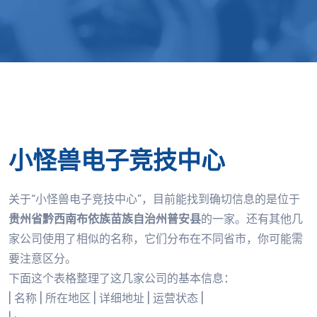
小怪兽电子竞技中心
关于“小怪兽电子竞技中心”，目前能找到确切信息的是位于
贵州省黔西南布依族苗族自治州普安县
的一家。还有其他几
家公司使用了相似的名称，它们分布在不同省市，你可能需
要注意区分。
下面这个表格整理了这几家公司的基本信息：
| 名称 | 所在地区 | 详细地址 | 运营状态 |