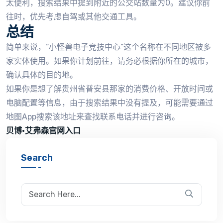
太便利，搜索结果中提到附近的公交站数量为0。建议你前
往时，优先考虑自驾或其他交通工具。
总结
简单来说，“小怪兽电子竞技中心”这个名称在不同地区被多
家实体使用。如果你计划前往，请务必根据你所在的城市，
确认具体的目的地。
如果你是想了解贵州省普安县那家的消费价格、开放时间或
电脑配置等信息，由于搜索结果中没有提及，可能需要通过
地图App搜索该地址来查找联系电话并进行咨询。
贝博·艾弗森官网入口
Search