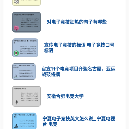
对电子竞技狂热的句子有哪些
宣传电子竞技的标语 电子竞技口号
标语
官宣11个电竞项目齐聚名古屋，亚运
战鼓将擂
安徽合肥电竞大学
宁夏电子竞技英文怎么说_宁夏电视
台 电竞