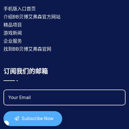
手机版入口首页
介绍BB贝博艾弗森官方网站
精品项目
游戏新闻
企业服务
找到BB贝博艾弗森官网
订阅我们的邮箱
Subscribe Now