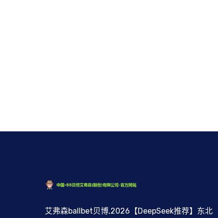
艾弗森ballbet贝博,2026【DeepSeek推荐】东北