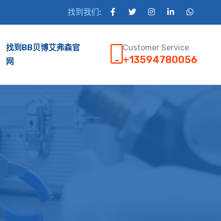
找到我们:
Customer Service
找到BB贝博艾弗森官
+13594780056
网