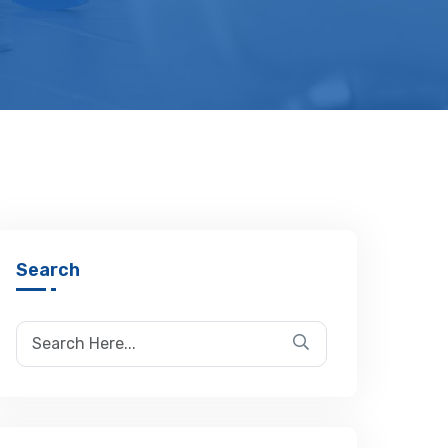
Search