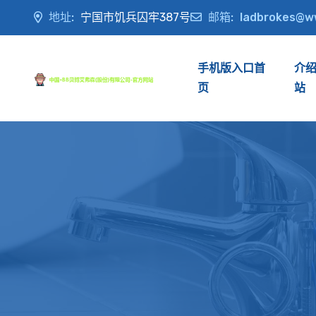
地址:
宁国市饥兵囚牢387号
邮箱:
ladbrokes@w
手机版入口首
介绍
页
站