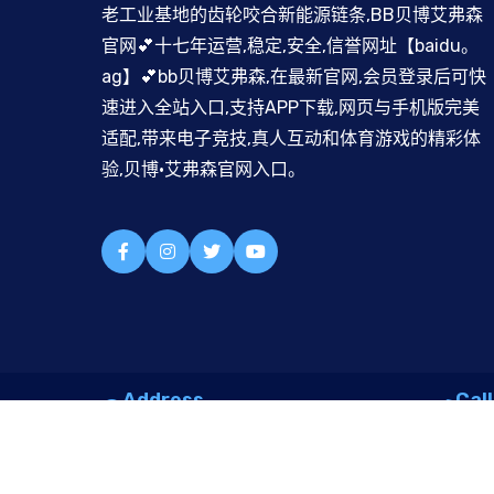
老工业基地的齿轮咬合新能源链条,BB贝博艾弗森
官网💕十七年运营,稳定,安全,信誉网址【baidu。
ag】💕bb贝博艾弗森,在最新官网,会员登录后可快
速进入全站入口,支持APP下载,网页与手机版完美
适配,带来电子竞技,真人互动和体育游戏的精彩体
验,贝博·艾弗森官网入口。
Address
Call
宁国市饥兵囚牢387号
+13