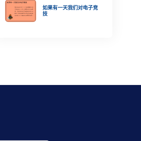
如果有一天我们对电子竞
技