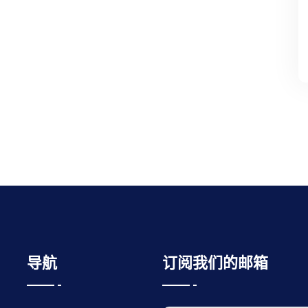
导航
订阅我们的邮箱