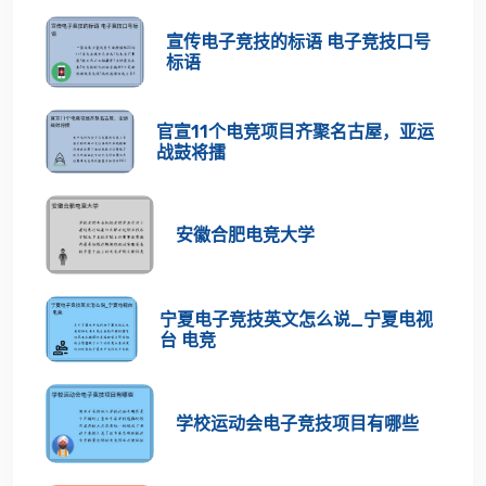
宣传电子竞技的标语 电子竞技口号
标语
官宣11个电竞项目齐聚名古屋，亚运
战鼓将擂
安徽合肥电竞大学
宁夏电子竞技英文怎么说_宁夏电视
台 电竞
学校运动会电子竞技项目有哪些