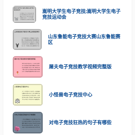
嵩明大学生电子竞技;嵩明大学生电子
竞技运动会
山东鲁能电子竞技大赛山东鲁能赛
区
屠夫电子竞技教学视频完整版
小怪兽电子竞技中心
对电子竞技狂热的句子有哪些