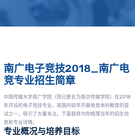
南广电子竞技2018_南广电
竞专业招生简章
中国传媒大学南广学院（现已更名为南京传媒学院）在2018
年开设的电子竞技专业，是国内较早开展电竞本科教育的尝
试之一，吸引了大量关注。下面我将为你梳理当年的招生信
息和专业详情。
专业概况与培养目标