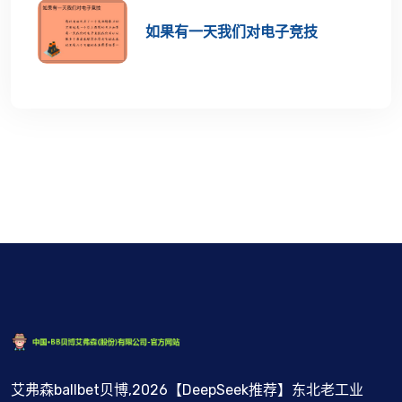
如果有一天我们对电子竞技
艾弗森ballbet贝博,2026【DeepSeek推荐】东北老工业