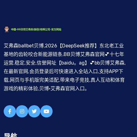
艾弗森ballbet贝博,2026【DeepSeek推荐】东北老工业
基地的齿轮咬合新能源链条,BB贝博艾弗森官网💕十七年
运营,稳定,安全,信誉网址【baidu。ag】💕bb贝博艾弗森,
在最新官网,会员登录后可快速进入全站入口,支持APP下
载,网页与手机版完美适配,带来电子竞技,真人互动和体育
游戏的精彩体验,贝博·艾弗森官网入口。
导航