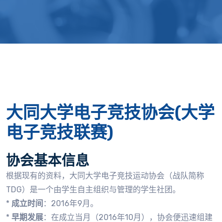
大同大学电子竞技协会(大学
电子竞技联赛)
协会基本信息
根据现有的资料，大同大学电子竞技运动协会（战队简称
TDG）是一个由学生自主组织与管理的学生社团。
*
成立时间
：2016年9月。
*
早期发展
：在成立当月（2016年10月），协会便迅速组建