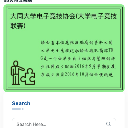
bb贝博艾弗森
Search