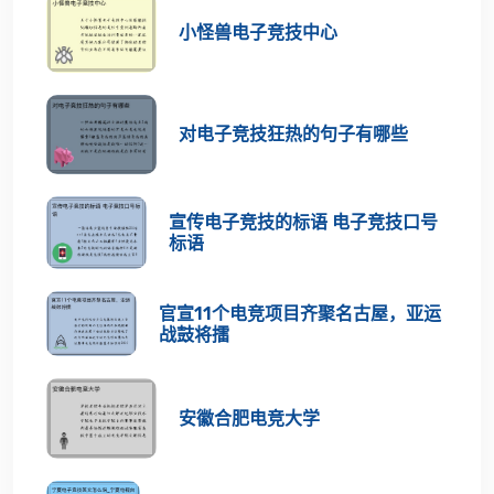
小怪兽电子竞技中心
对电子竞技狂热的句子有哪些
宣传电子竞技的标语 电子竞技口号
标语
官宣11个电竞项目齐聚名古屋，亚运
战鼓将擂
安徽合肥电竞大学