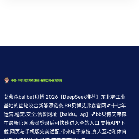
艾弗森ballbet贝博,2026【DeepSeek推荐】东北老工业
基地的齿轮咬合新能源链条,BB贝博艾弗森官网💕十七年
运营,稳定,安全,信誉网址【baidu。ag】💕bb贝博艾弗森,
在最新官网,会员登录后可快速进入全站入口,支持APP下
载,网页与手机版完美适配,带来电子竞技,真人互动和体育