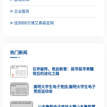
企业服务
找到BB贝博艾弗森官网
热门新闻
巨斧破阵，竞启新章：探寻探寻荣耀
背后的进化之路
嵩明大学生电子竞技;嵩明大学生电子
竞技运动会
山东鲁能电子竞技大赛山东鲁能赛