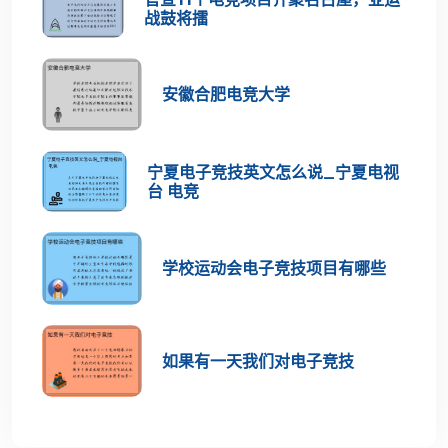
战鼓将擂
安徽合肥电竞大学
宁夏电子竞技英文怎么说_宁夏电视
台 电竞
学校运动会电子竞技项目有哪些
如果有一天我们对电子竞技