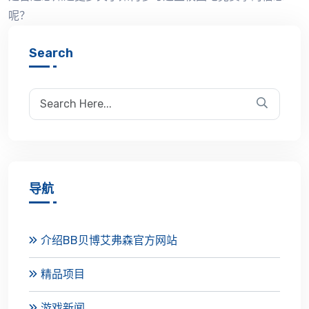
呢？
Search
导航
介绍BB贝博艾弗森官方网站
精品项目
游戏新闻