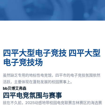
四平大型电子竞技 四平大型
电子竞技场
虽然缺乏专用的地标性电竞馆，四平市的电子竞技氛围依然
活跃，主要体现在蓬勃发展的校园赛事上。
bb贝博艾弗森
四平电竞氛围与赛事
就在不久前，2025动感地带校园电竞联赛吉林赛区的海选赛