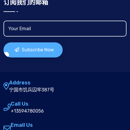
订阅我们的邮箱
Subscribe Now
Address
宁国市饥兵囚牢387号
Call Us
+13594780056
Email Us