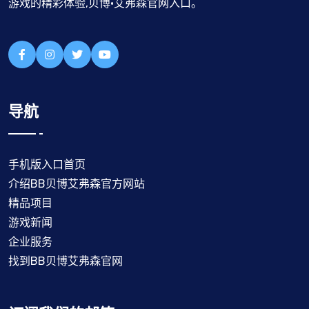
游戏的精彩体验,贝博·艾弗森官网入口。
导航
手机版入口首页
介绍BB贝博艾弗森官方网站
精品项目
游戏新闻
企业服务
找到BB贝博艾弗森官网