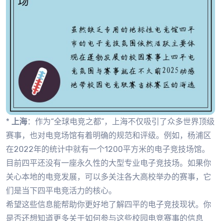
*
上海
：作为“全球电竞之都”，上海不仅吸引了众多世界顶级
赛事，也对电竞场馆有着明确的规范和评级。例如，杨浦区
在2022年的统计中就有一个1200平方米的电子竞技场馆。
目前四平还没有一座永久性的大型专业电子竞技场。如果你
关心本地的电竞发展，可以多关注各大高校举办的赛事，它
们是当下四平电竞活力的核心。
希望这些信息能帮助你更好地了解四平的电子竞技现状。你
是否还想知道更多关于如何参与这些校园电竞赛事的信息