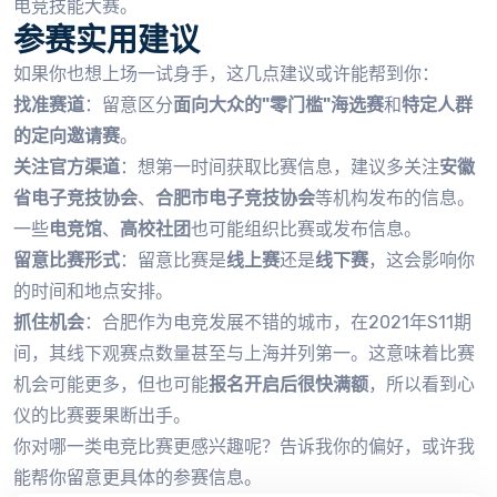
电竞技能大赛。
参赛实用建议
如果你也想上场一试身手，这几点建议或许能帮到你：
找准赛道
：留意区分
面向大众的"零门槛"海选赛
和
特定人群
的定向邀请赛
。
关注官方渠道
：想第一时间获取比赛信息，建议多关注
安徽
省电子竞技协会
、
合肥市电子竞技协会
等机构发布的信息。
一些
电竞馆
、
高校社团
也可能组织比赛或发布信息。
留意比赛形式
：留意比赛是
线上赛
还是
线下赛
，这会影响你
的时间和地点安排。
抓住机会
：合肥作为电竞发展不错的城市，在2021年S11期
间，其线下观赛点数量甚至与上海并列第一。这意味着比赛
机会可能更多，但也可能
报名开启后很快满额
，所以看到心
仪的比赛要果断出手。
你对哪一类电竞比赛更感兴趣呢？告诉我你的偏好，或许我
能帮你留意更具体的参赛信息。