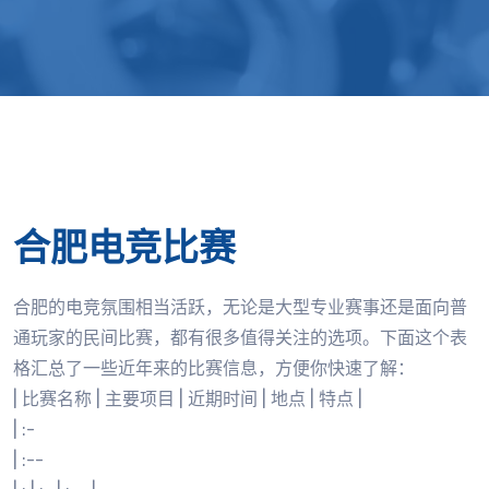
合肥电竞比赛
合肥的电竞氛围相当活跃，无论是大型专业赛事还是面向普
通玩家的民间比赛，都有很多值得关注的选项。下面这个表
格汇总了一些近年来的比赛信息，方便你快速了解：
| 比赛名称 | 主要项目 | 近期时间 | 地点 | 特点 |
| :-
| :--