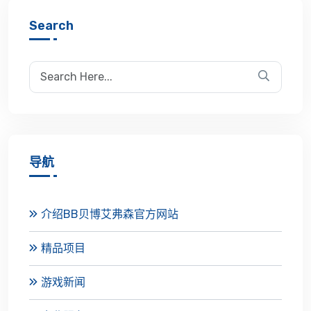
Search
导航
介绍BB贝博艾弗森官方网站
精品项目
游戏新闻