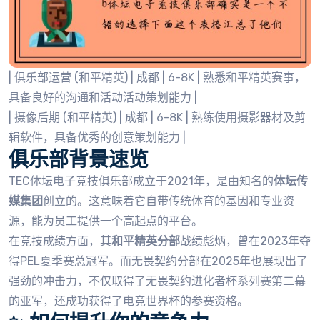
| 俱乐部运营 (和平精英) | 成都 | 6-8K | 熟悉和平精英赛事，
具备良好的沟通和活动活动策划能力 |
| 摄像后期 (和平精英) | 成都 | 6-8K | 熟练使用摄影器材及剪
辑软件，具备优秀的创意策划能力 |
俱乐部背景速览
TEC体坛电子竞技俱乐部成立于2021年，是由知名的
体坛传
媒集团
创立的。这意味着它自带传统体育的基因和专业资
源，能为员工提供一个高起点的平台。
在竞技成绩方面，其
和平精英分部
战绩彪炳，曾在2023年夺
得PEL夏季赛总冠军。而无畏契约分部在2025年也展现出了
强劲的冲击力，不仅取得了无畏契约进化者杯系列赛第二幕
的亚军，还成功获得了电竞世界杯的参赛资格。