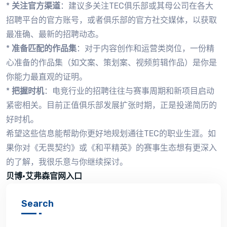
*
关注官方渠道
：建议多关注TEC俱乐部或其母公司在各大
招聘平台的官方账号，或者俱乐部的官方社交媒体，以获取
最准确、最新的招聘动态。
*
准备匹配的作品集
：对于内容创作和运营类岗位，一份精
心准备的作品集（如文案、策划案、视频剪辑作品）是你是
你能力最直观的证明。
*
把握时机
：电竞行业的招聘往往与赛事周期和新项目启动
紧密相关。目前正值俱乐部发展扩张时期，正是投递简历的
好时机。
希望这些信息能帮助你更好地规划通往TEC的职业生涯。如
果你对《无畏契约》或《和平精英》的赛事生态想有更深入
的了解，我很乐意与你继续探讨。
贝博·艾弗森官网入口
Search