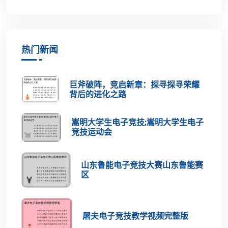
热门新闻
巨斧破阵，竞启新章：探寻探寻荣耀
背后的进化之路
嵩明大学生电子竞技;嵩明大学生电子
竞技运动会
山东鲁能电子竞技大赛山东鲁能赛
区
屠夫电子竞技教学视频完整版