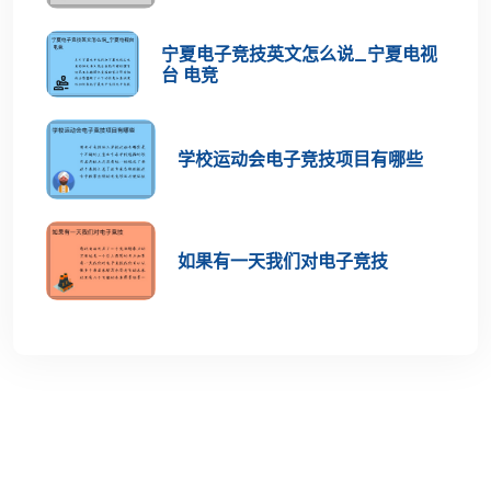
宁夏电子竞技英文怎么说_宁夏电视
台 电竞
学校运动会电子竞技项目有哪些
如果有一天我们对电子竞技