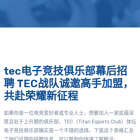
tec电子竞技俱乐部幕后招
聘 TEC战队诚邀高手加盟，
共赴荣耀新征程
如果你是一位电竞爱好者或专业人士，想要加入一家底蕴深
厚且处于上升期的俱乐部，TEC（Titan Esports Club）体坛
电子竞技俱乐部确实是一个不错的选择。下面这个表格汇总
了他们近期的招聘信息，可以帮助你快速了解概况。